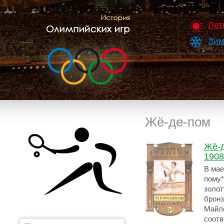
Лет
Зим
Жё-де-пом
Жё-д
1908
В мае
пому*
золот
бронз
Майлс
соотв