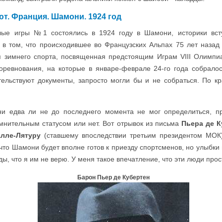
. Франция. Шамони. 1924 год
лые игры №1 состоялись в 1924 году в Шамони, историки вст
 в том, что происходившее во Французских Альпах 75 лет наза
я зимнего спорта, посвященная предстоящим Играм VIII Олимпи
оревнования, на которые в январе-феврале 24-го года собрало
тельствуют документы, запросто могли бы и не собраться. По к
и едва ли не до последнего момента не мог определиться, п
омнительным статусом или нет. Вот отрывок из письма
Пьера де К
лле-Лятуру
(ставшему впоследствии третьим президентом МОК)
 что Шамони будет вполне готов к приезду спортсменов, но улыбки
ды, что я им не верю. У меня такое впечатление, что эти люди про
Барон Пьер де Кубертен