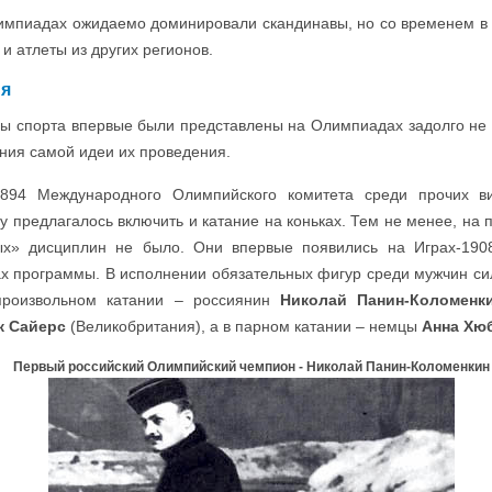
импиадах ожидаемо доминировали скандинавы, но со временем в
и атлеты из других регионов.
ия
ы спорта впервые были представлены на Олимпиадах задолго не 
ения самой идеи их проведения.
1894 Международного Олимпийского комитета среди прочих в
 предлагалось включить и катание на коньках. Тем не менее, на
ых» дисциплин не было. Они впервые появились на Играх-190
ах программы. В исполнении обязательных фигур среди мужчин с
произвольном катании – россиянин
Николай Панин-Коломенк
 Сайерс
(Великобритания), а в парном катании – немцы
Анна Хю
Первый российский Олимпийский чемпион - Николай Панин-Коломенкин