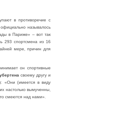
упают в противоречие с
д официально называлось
ады в Париже» – вот так
сь 293 спортсмена из 16
райней мере, причин для
ринимает он спортивные
убертена
своему другу и
: «Они (имеется в виду
 их настолько вымученны,
сто смеются над нами».