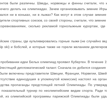
ентов были различны. Шведы, норвежцы и финны считали, что
чего делать на олимпиадах. Зачем организовывать зимние Игры
язался ни в коньках, ни в лыжах? Как могут в этом случае зимни
ители спортивных союзов, со своей стороны, считали, что зимни
соревнованиями, сколько рекламой горнолыжным курортам, гд
йские страны, где культивировались горные лыжи (не случайно ве
lp ski) и бобслей, и которые также не горели желанием делегиро
пробивании идеи Белых олимпиад проявил Кубертен. В течение 19
блестящий дипломатический талант. Сначала он добился создания
 были включены представители Швеции, Франции, Норвегии, Швей
тсутствие единодушия в упомянутой комиссии) настоял на орга
редства пропаганды предстоящей летней Олимпиады. По утвержд
 показательный турнир по неолимпийским видам спорта. Ради т
ой, из олимпийской программы парижской Олимпиады были уда