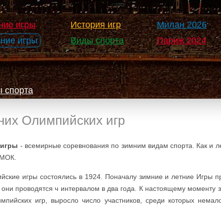
ние игры
История игр
Милан 2026
ние игры
Виды спорта
Париж 2024
 спорта
них Олимпийских игр
 игры
- всемирные соревнования по зимним видам спорта. Как и л
 МОК.
ские игры состоялись в 1924. Поначалу зимние и летние Игры пр
, они проводятся ч интервалом в два года. К настоящему моменту
мпийских игр, выросло число участников, среди которых немал