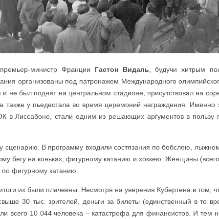
 премьер-министр Франции
Гастон Видаль
, будучи хитрым по
вания организованы под патронажем Международного олимпийского
я и не был поднят на центральном стадионе, присутствовал на со
а также у пьедестала во время церемоний награждения. Именно 
ОК в Лиссабоне, стали одним из решающих аргументов в пользу
у сценарию. В программу входили состязания по бобслею, лыжном
ому бегу на коньках, фигурному катанию и хоккею. Женщины (всего
х по фигурному катанию.
итоги их были плачевны. Несмотря на уверения Кубертена в том, ч
свыше 30 тыс. зрителей, деньги за билеты (единственный в то в
или всего 10 044 человека – катастрофа для финансистов. И тем