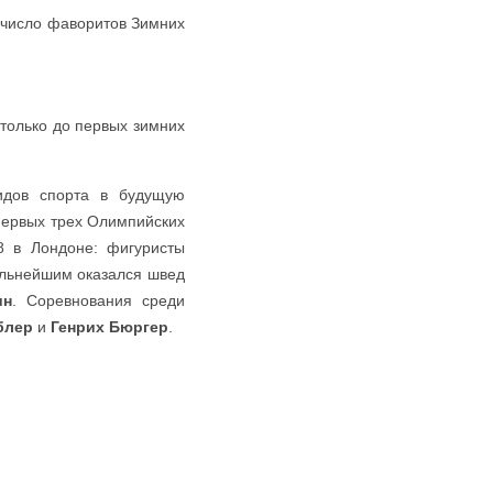
 число фаворитов Зимних
только до первых зимних
идов спорта в будущую
 первых трех Олимпийских
8 в Лондоне: фигуристы
ильнейшим оказался швед
ин
. Соревнования среди
блер
и
Генрих Бюргер
.