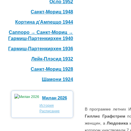
Осло 1952
Санкт-Мориц 1948
Кортина д'Ампеццо 1944
Саппоро → Санкт-Мориц →
Гармиш-Партенкирхен 1940
Гармиш-Партенкирхен 1936
Лейк-Плэсид 1932
Санкт-Мориц 1928
Шамони 1924
Милан 2026
История
В программе летних И
Расписание
Гиллис Графстрем
по
женщин, а
Людовика
котором участвовали 7 