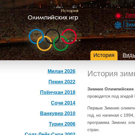
Лет
Зим
История
Виды
Милан 2026
История зим
Пекин 2022
Зимние Олимпийские
Пхёнчхан 2018
проводятся под эгидой
Сочи 2014
Первые Зимние олимпий
Ванкувер 2010
год, но начиная с 1994
программа Зимних оли
Турин 2006
стран.
Солт-Лейк-Сити 2002