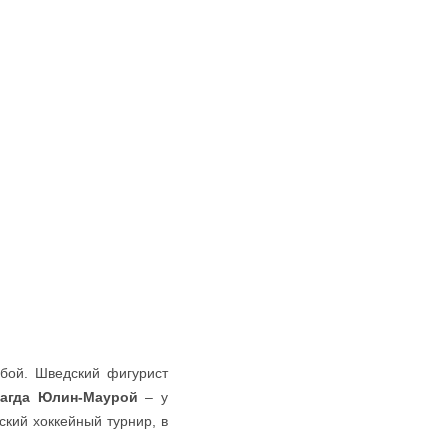
бой. Шведский фигурист
агда Юлин-Маурой
– у
кий хоккейный турнир, в