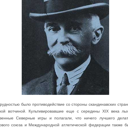
рудностью было противодействие со стороны скандинавских стран
ной вотчиной. Культивировавшие еще с середины XIX века лы
венные Северные игры и полагали, что ничего лучшего дела
ового союза и Международной атлетической федерации также б