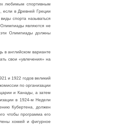
 их любимым спортивным
, если в Древней Греции
е виды спорта называться
е Олимпиады являются не
е эти Олимпиады должны
дь в английском варианте
вать свои «увлечения» на
21 и 1922 годов великий
 комиссии по организации
царии и Канады, а затем
низации в 1924-м Недели
ению Кубертена, должен
ого чтобы программа его
лены хоккей и фигурное