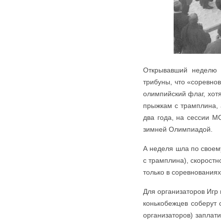
Открывавший неделю
трибуны, что «соревно
олимпийский флаг, хот
прыжкам с трамплина, 
два года, на сессии М
зимней Олимпиадой.
А неделя шла по своем
с трамплина), скоростн
только в соревнования
Для организаторов Игр 
конькобежцев соберут 
организаторов) заплат