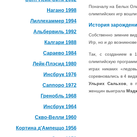
Поначалу на Белых Ол
Нагано 1998
олимпийских игр вошли 
Лиллехаммер 1994
История зарожден
Альбервиль 1992
Собственно зимние вид
Калгари 1988
Игр, но и до возникнов
Сараево 1984
Так, с созданием в 
олимпийскую программу
Лейк-Плэсид 1980
играх никаких «ледов
Инсбрук 1976
соревновались в 4 вид
Ульрих Сальхов
, в 
Саппоро 1972
женщин выиграла
Мэдж
Гренобль 1968
Инсбрук 1964
Скво-Велли 1960
Кортина д'Ампеццо 1956