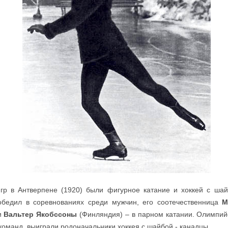
гр в Антверпене (1920) были фигурное катание и хоккей с шай
бедил в соревнованиях среди мужчин, его соотечественница
М
и
Вальтер Якобссоны
(Финляндия) – в парном катании. Олимпийс
команд, выиграли родоначальники хоккея с шайбой - канадцы.