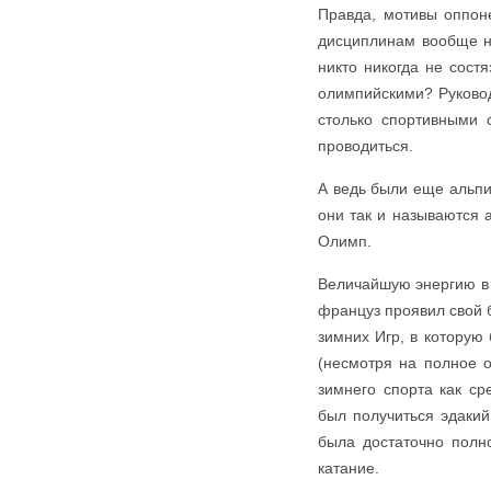
Правда, мотивы оппон
дисциплинам вообще не
никто никогда не сост
олимпийскими? Руковод
столько спортивными 
проводиться.
А ведь были еще альпи
они так и называются a
Олимп.
Величайшую энергию в 
француз проявил свой 
зимних Игр, в которую
(несмотря на полное о
зимнего спорта как с
был получиться эдакий
была достаточно полн
катание.