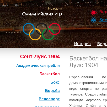
Лет
Зим
История
Виды
Сент-Луис 1904
Баскетбол н
Луис 1904
Академическая гребля
Баскетбол
Соревнования п
Бокс
демонстрационными и
виде спорта не ра
Борьба
турнира. Среди люби
Велоспорт
команда Баффало, ср
Хайрэм, Огайо, а 