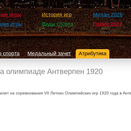
ние игры
История игр
Милан 2026
ние игры
Виды спорта
Париж 2024
 спорта
Медальный зачет
Атрибутика
на олимпиаде Антверпен 1920
илет на соревнования VII Летних Олимпийских игр 1920 года в Ант