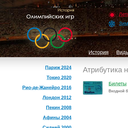
Лет
Зим
История
Виды
Париж 2024
Атрибутика 
Токио 2020
Билеты
Рио-де-Жанейро 2016
Входной б
Лондон 2012
Пекин 2008
Афины 2004
Сидней 2000