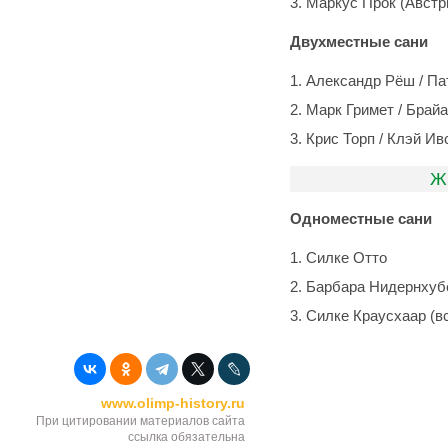
Маркус Прок (Австр
Двухместные сани
Александр Рёш / Па
Марк Гримет / Брай
Крис Торп / Клэй Ив
Ж
Одноместные сани
Силке Отто
Барбара Нидернхуб
Силке Краусхаар (вс
www.olimp-history.ru
При цитировании материалов сайта
ссылка обязательна