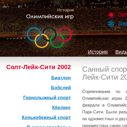
Лет
Зим
История
Виды
Солт-Лейк-Сити 2002
Санный спор
Лейк-Сити 2
Биатлон
Бобслей
Соревнования по 
Горнолыжный спорт
Олимпийских играх 
февраля в Олимпийс
Кёрлинг
Парк-Сити. Были раз
Конькобежный спорт
на одноместных и дву
одноместных санях ср