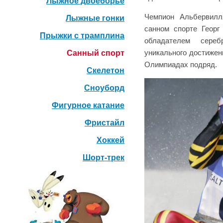
Лыжное двоеборье
Чемпион Альбервилл
Лыжные гонки
санном спорте Георг
Прыжки с трамплина
обладателем сере
Санный спорт
уникального достижен
Олимпиадах подряд.
Скелетон
Сноуборд
Фигурное катание
Фристайл
Хоккей
Шорт-трек