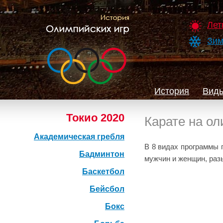
Лет
Зим
История
Виды
Токио 2020
Карате на ол
Академическая гребля
В 8 видах программы п
Бадминтон
мужчин и женщин, раз
Баскетбол
Бейсбол
Бокс