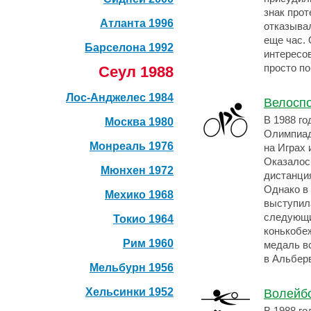
знак прот
Атланта 1996
отказывал
еще час. 
Барселона 1992
интересо
просто по
Сеул 1988
Лос-Анджелес 1984
Велосп
В 1988 го
Москва 1980
Олимпиад
Монреаль 1976
на Играх
Оказалось
Мюнхен 1972
дистанция
Однако в
Мехико 1968
выступила
следующи
Токио 1964
конькобе
Рим 1960
медаль вс
в Альбер
Мельбурн 1956
Хельсинки 1952
Волейб