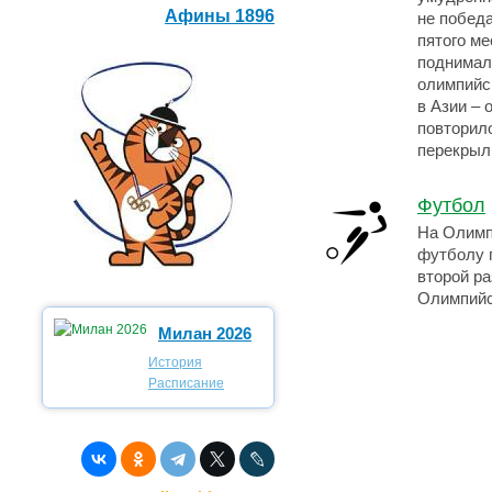
Афины 1896
не победа
пятого ме
поднимал
олимпийс
в Азии – 
повторило
перекрыл 
Футбол
На Олимп
футболу п
второй ра
Олимпийс
Милан 2026
История
Расписание