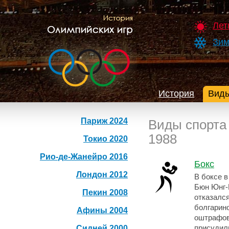
Лет
Зим
История
Виды
Париж 2024
Виды спорта
1988
Токио 2020
Рио-де-Жанейро 2016
Бокс
Лондон 2012
В боксе в
Бюн Юнг-
Пекин 2008
отказался
болгарин
Афины 2004
оштрафов
Сидней 2000
присудил