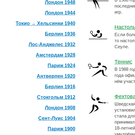
В 1988 г
Лондон 1948
последни
игр.
Лондон 1944
Токио → Хельсинки 1940
Настоль
Берлин 1936
Если бол
то насто
Лос-Анджелес 1932
Сеуле.
Амстердам 1928
Теннис
Париж 1924
В 1988 го
года офи
Антверпен 1920
нём учас
Берлин 1916
Фехтов
Стокгольм 1912
Шведская
Лондон 1908
установи
стала дл
Сент-Луис 1904
принимала
18-летней
Париж 1900
умудрённ