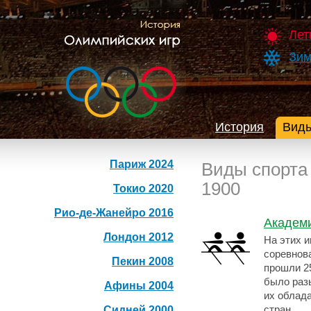
Лет
Зим
История
Виды
Париж 2024
Виды спорта
1900
Токио 2020
Рио-де-Жанейро 2016
Академи
Лондон 2012
На этих 
соревнова
Пекин 2008
прошли 25
было раз
Афины 2004
их облад
Сидней 2000
стран.