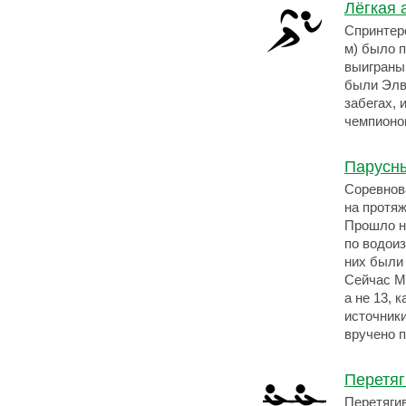
Лёгкая 
Спринтерс
м) было 
выиграны
были Элв
забегах,
чемпионо
Парусны
Соревнов
на протяж
Прошло н
по водои
них были
Сейчас М
а не 13, 
источники
вручено п
Перетяг
Перетягив