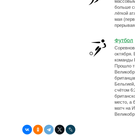
массовыми
больше с
лёгкой ат
мая (перв
прерываяс
Футбол
Соревнов
октября.
команды 
Прошло т
Великобр
британцам
Бельгией
счётом 6
британск
место, а
матч на 
Великобр