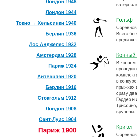
Лондон 1948
ватерпол
Лондон 1944
Гольф
Токио → Хельсинки 1940
Соревнова
Берлин 1936
Всего бы
среди же
Лос-Анджелес 1932
Конный 
Амстердам 1928
В конном 
Париж 1924
проводить
комплект
Антверпен 1920
в конкуре
Берлин 1916
прыжках 
сразу дв
Стокгольм 1912
Гардер и
Триссино
Лондон 1908
вручены.
Сент-Луис 1904
Крикет
Париж 1900
Соревнов