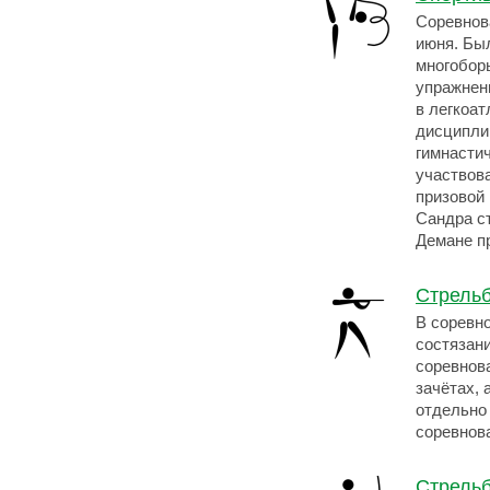
Соревнова
июня. Бы
многобор
упражнен
в легкоа
дисципли
гимнасти
участвова
призовой
Сандра с
Демане п
Стрель
В соревн
состязан
соревнов
зачётах, 
отдельно 
соревнов
Стрельб