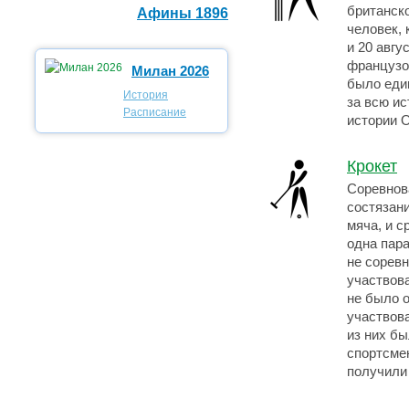
британск
Афины 1896
человек,
и 20 авгу
французов
Милан 2026
было еди
История
за всю ис
Расписание
истории О
Крокет
Соревнова
состязан
мяча, и с
одна пар
не сорев
участвова
не было 
участвова
из них бы
спортсме
получили