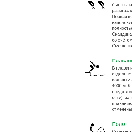
был толь
разыграл
Первая к
наполови
полность
Скандина
со счётом
Смешанно
Плаван
В плаван
отдельно
вольным с
4000 м. К
среди ком
очки), за
плавание
отменены
Поло
Соревнова