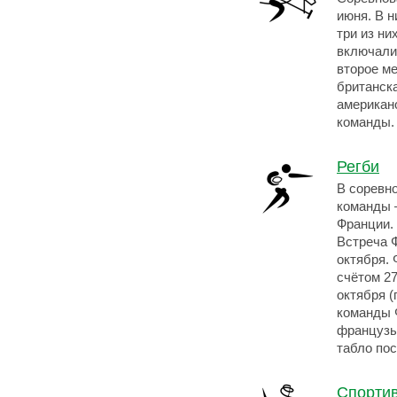
июня. В н
три из н
включали
второе м
британска
американ
команды.
Регби
В соревно
команды 
Франции. 
Встреча 
октября.
счётом 27
октября (
команды 
французы 
табло по
Спортив