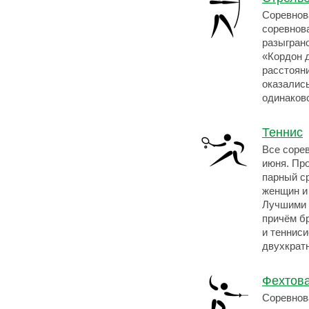
Соревнов
соревнова
разыграно
«Кордон 
расстоян
оказалис
одинаков
Теннис
Все сорев
июня. Пр
парный с
женщин и
Лучшими 
причём б
и теннис
двухкрат
Фехтов
Соревнов