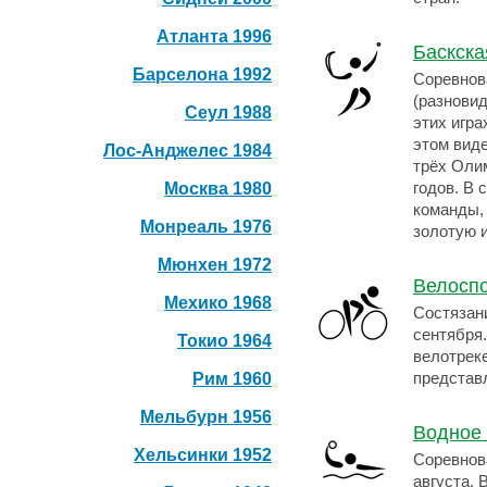
Атланта 1996
Баскска
Барселона 1992
Соревнов
(разновид
Сеул 1988
этих игра
этом вид
Лос-Анджелес 1984
трёх Олим
Москва 1980
годов. В 
команды,
Монреаль 1976
золотую 
Мюнхен 1972
Велосп
Мехико 1968
Состязани
сентября.
Токио 1964
велотреке
Рим 1960
представ
Мельбурн 1956
Водное
Хельсинки 1952
Соревнов
августа. 