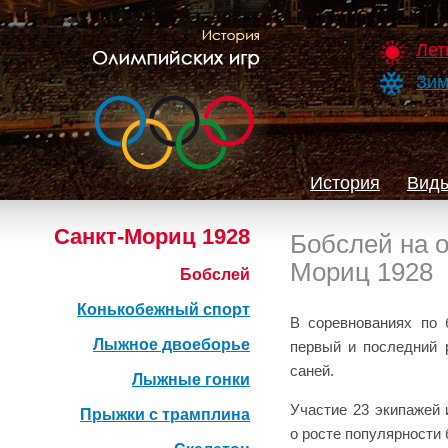
Лет
Зим
История
Виды
Санкт-Мориц 1928
Бобслей на 
Мориц 1928
Бобслей
Конькобежный спорт
В соревнованиях по 
Лыжное двоеборье
первый и последний 
саней.
Лыжные гонки
Участие 23 экипажей 
Прыжки с трамплина
о росте популярности 