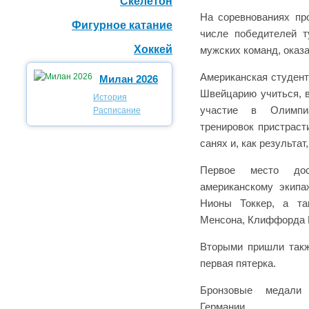
Скелетон
На соревнованиях пр
Фигурное катание
числе победителей т
Хоккей
мужских команд, оказа
Американская студен
Милан 2026
Швейцарию учиться, 
История
участие в Олимпи
Расписание
тренировок пристрас
санях и, как результат
Первое место до
американскому экипа
Нионы Токкер, а та
Менсона, Клиффорда Г
Вторыми пришли такж
первая пятерка.
Бронзовые медали 
Германии.