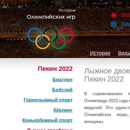
Лет
Зим
История
Виды
Пекин 2022
Лыжное двое
Пекин 2022
Биатлон
Бобслей
В соревнованиях 
Горнолыжный спорт
Олимпиаде 2022 года 
медалей. Это единст
Кёрлинг
Олимпийских играх
Конькобежный спорт
женщины.