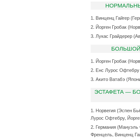
НОРМАЛЬНЫ
Винценц Гайгер (Ге
Йорген Гробак (Норв
Лукас Грайдерер (Ав
БОЛЬШОЙ
Йорген Гробак (Норв
Енс Лурос Офтебру 
Акито Ватабэ (Япони
ЭСТАФЕТА — Б
Норвегия (Эспен Бь
Лурос Офтебру, Йорге
Германия (Мануэль 
Френцель, Винценц Га