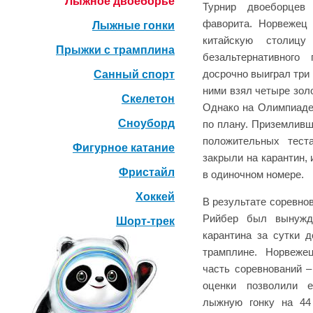
Лыжное двоеборье
Турнир двоеборцев
фаворита. Норвежец
Лыжные гонки
китайскую столиц
Прыжки с трамплина
безальтернативного
Санный спорт
досрочно выиграл три
ними взял четыре зол
Скелетон
Однако на Олимпиаде
Сноуборд
по плану. Приземливш
положительных тест
Фигурное катание
закрыли на карантин,
Фристайл
в одиночном номере.
Хоккей
В результате соревно
Рийбер был вынужд
Шорт-трек
карантина за сутки 
трамплине. Норвеже
часть соревнований 
оценки позволили 
лыжную гонку на 44